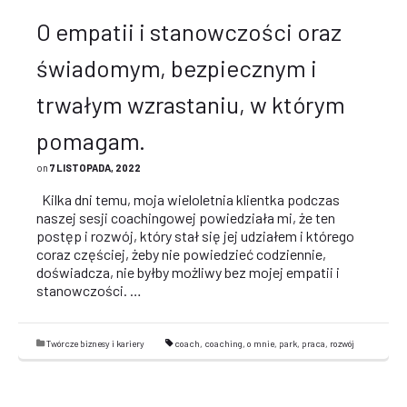
O empatii i stanowczości oraz
świadomym, bezpiecznym i
trwałym wzrastaniu, w którym
pomagam.
on
7 LISTOPADA, 2022
Kilka dni temu, moja wieloletnia klientka podczas
naszej sesji coachingowej powiedziała mi, że ten
postęp i rozwój, który stał się jej udziałem i którego
coraz częściej, żeby nie powiedzieć codziennie,
doświadcza, nie byłby możliwy bez mojej empatii i
stanowczości. …
Czytaj więcej
Twórcze biznesy i kariery
coach
,
coaching
,
o mnie
,
park
,
praca
,
rozwój